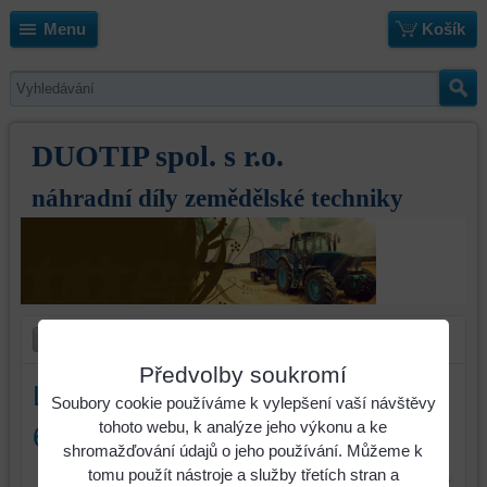
Menu
Košík
DUOTIP spol. s r.o.
náhradní díly zemědělské techniky
Předvolby soukromí
Lišta šikmého dopravníku levá
Soubory cookie používáme k vylepšení vaší návštěvy
tohoto webu, k analýze jeho výkonu a ke
603742.1
shromažďování údajů o jeho používání. Můžeme k
tomu použít nástroje a služby třetích stran a